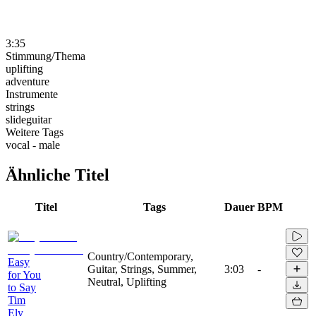
3:35
Stimmung/Thema
uplifting
adventure
Instrumente
strings
slideguitar
Weitere Tags
vocal - male
Ähnliche Titel
Titel
Tags
Dauer
BPM
Country/Contemporary,
Easy
Guitar, Strings, Summer,
3:03
-
for You
Neutral, Uplifting
to Say
Tim
Ely