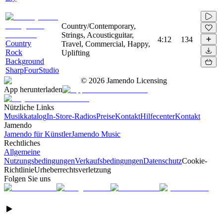
Country/Contemporary,
Strings, Acousticguitar,
4:12
134
Country
Travel, Commercial, Happy,
Rock
Uplifting
Background
SharpFourStudio
©
2026
Jamendo Licensing
App herunterladen
Nützliche Links
Musikkatalog
In-Store-Radios
Preise
Kontakt
Hilfecenter
Kontakt
Jamendo
Jamendo für Künstler
Jamendo Music
Rechtliches
Allgemeine
Nutzungsbedingungen
Verkaufsbedingungen
Datenschutz
Cookie-
Richtlinie
Urheberrechtsverletzung
Folgen Sie uns