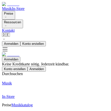
Musik
In-Store
Preise
Ressourcen
Kontakt
🇩🇪
Anmelden
Konto erstellen
Anmelden
Keine Kreditkarte nötig. Jederzeit kündbar.
Konto erstellen
Anmelden
Durchsuchen
Musik
In-Store
Preise
Musikkatalog