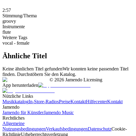
2:57
Stimmung/Thema
groovy
Instrumente
flute
Weitere Tags
vocal - female
Ähnliche Titel
Keine ähnlichen Titel gefunden
Wir konnten keine passenden Titel
finden. Durchstöbern Sie den Katalog.
©
2026
Jamendo Licensing
App herunterladen
Nützliche Links
Musikkatalog
In-Store-Radios
Preise
Kontakt
Hilfecenter
Kontakt
Jamendo
Jamendo für Künstler
Jamendo Music
Rechtliches
Allgemeine
Nutzungsbedingungen
Verkaufsbedingungen
Datenschutz
Cookie-
Richtlinie
Urheberrechtsverletzung