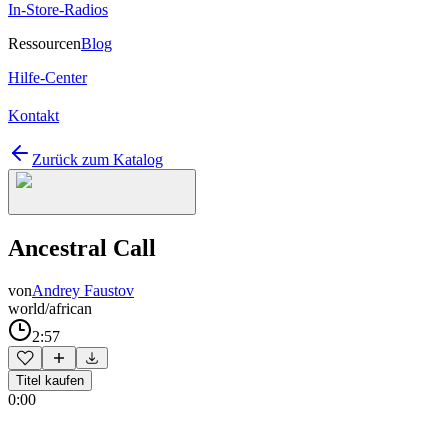
In-Store-Radios
Ressourcen
Blog
Hilfe-Center
Kontakt
Zurück zum Katalog
Ancestral Call
von
Andrey Faustov
world/african
2:57
Titel kaufen
0:00