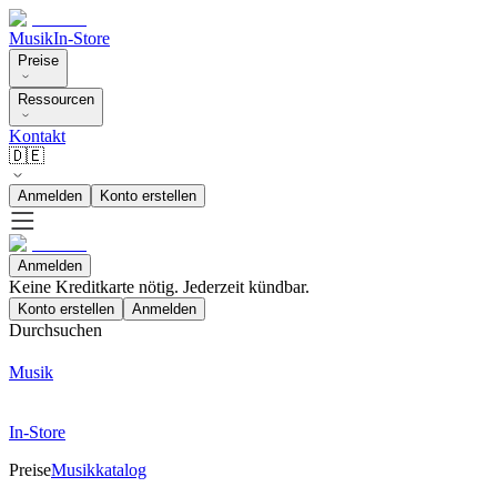
Musik
In-Store
Preise
Ressourcen
Kontakt
🇩🇪
Anmelden
Konto erstellen
Anmelden
Keine Kreditkarte nötig. Jederzeit kündbar.
Konto erstellen
Anmelden
Durchsuchen
Musik
In-Store
Preise
Musikkatalog