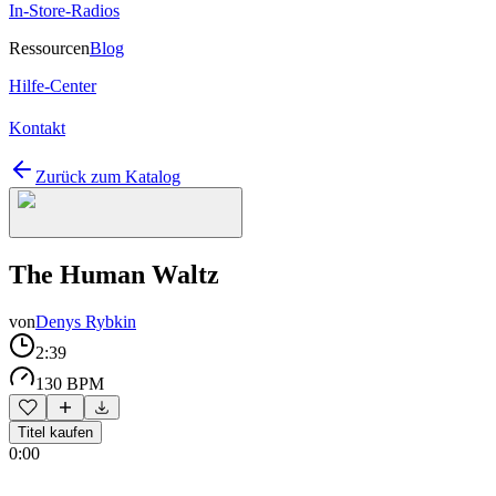
In-Store-Radios
Ressourcen
Blog
Hilfe-Center
Kontakt
Zurück zum Katalog
The Human Waltz
von
Denys Rybkin
2:39
130 BPM
Titel kaufen
0:00