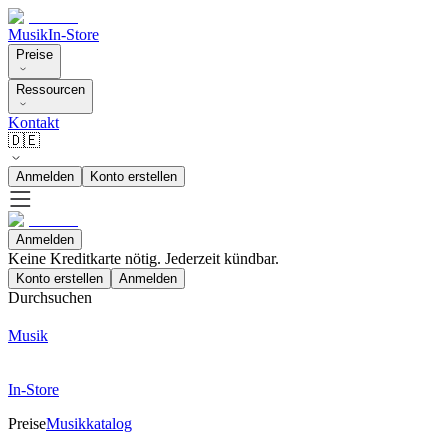
Musik
In-Store
Preise
Ressourcen
Kontakt
🇩🇪
Anmelden
Konto erstellen
Anmelden
Keine Kreditkarte nötig. Jederzeit kündbar.
Konto erstellen
Anmelden
Durchsuchen
Musik
In-Store
Preise
Musikkatalog