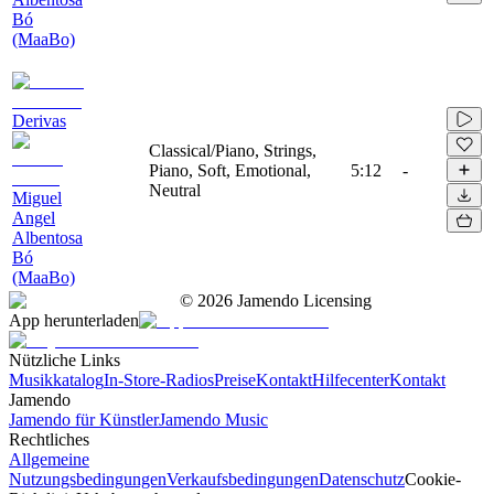
Bó
(MaaBo)
Derivas
Classical/Piano, Strings,
Piano, Soft, Emotional,
5:12
-
Neutral
Miguel
Angel
Albentosa
Bó
(MaaBo)
©
2026
Jamendo Licensing
App herunterladen
Nützliche Links
Musikkatalog
In-Store-Radios
Preise
Kontakt
Hilfecenter
Kontakt
Jamendo
Jamendo für Künstler
Jamendo Music
Rechtliches
Allgemeine
Nutzungsbedingungen
Verkaufsbedingungen
Datenschutz
Cookie-