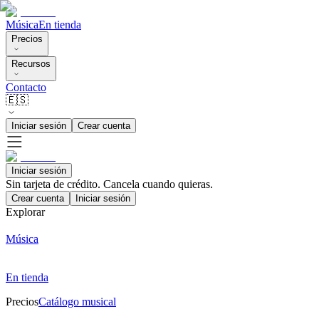
Música
En tienda
Precios
Recursos
Contacto
🇪🇸
Iniciar sesión
Crear cuenta
Iniciar sesión
Sin tarjeta de crédito. Cancela cuando quieras.
Crear cuenta
Iniciar sesión
Explorar
Música
En tienda
Precios
Catálogo musical