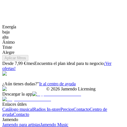
Energía
baja
alta
Ánimo
Triste
Alegre
Aplicar filtros
Desde 7,99 €/mes
Encuentra el plan ideal para tu negocio
¡Ver
ofertas!
¿Aún tienes dudas?"
Ir al centro de ayuda
©
2026
Jamendo Licensing
Descargar la app
Enlaces útiles
Catálogo musical
Radios In-store
Precios
Contacto
Centro de
ayuda
Contacto
Jamendo
Jamendo para artistas
Jamendo Music