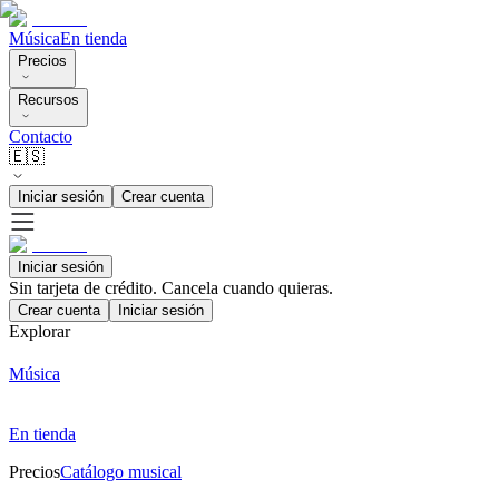
Música
En tienda
Precios
Recursos
Contacto
🇪🇸
Iniciar sesión
Crear cuenta
Iniciar sesión
Sin tarjeta de crédito. Cancela cuando quieras.
Crear cuenta
Iniciar sesión
Explorar
Música
En tienda
Precios
Catálogo musical