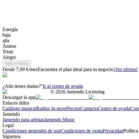
Energía
baja
alta
Ánimo
Triste
Alegre
Aplicar filtros
Desde 7,99 €/mes
Encuentra el plan ideal para tu negocio
¡Ver ofertas!
¿Aún tienes dudas?"
Ir al centro de ayuda
©
2026
Jamendo Licensing
Descargar la app
Enlaces útiles
Catálogo musical
Radios In-store
Precios
Contacto
Centro de ayuda
Con
Jamendo
Jamendo para artistas
Jamendo Music
Legal
Condiciones generales de uso
Condiciones de venta
Privacidad
Política
Síguenos