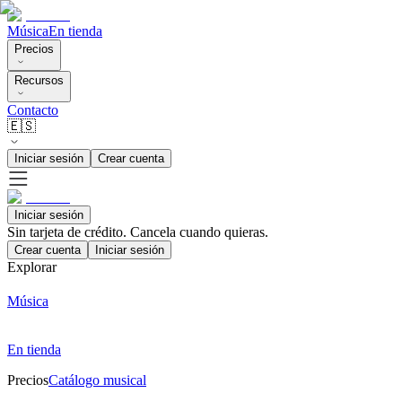
Música
En tienda
Precios
Recursos
Contacto
🇪🇸
Iniciar sesión
Crear cuenta
Iniciar sesión
Sin tarjeta de crédito. Cancela cuando quieras.
Crear cuenta
Iniciar sesión
Explorar
Música
En tienda
Precios
Catálogo musical