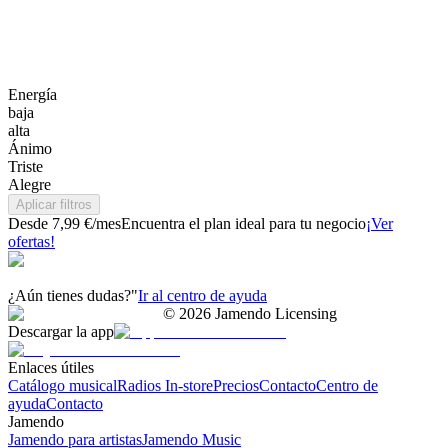
Energía
baja
alta
Ánimo
Triste
Alegre
Aplicar filtros
Desde 7,99 €/mes
Encuentra el plan ideal para tu negocio
¡Ver
ofertas!
¿Aún tienes dudas?"
Ir al centro de ayuda
©
2026
Jamendo Licensing
Descargar la app
Enlaces útiles
Catálogo musical
Radios In-store
Precios
Contacto
Centro de
ayuda
Contacto
Jamendo
Jamendo para artistas
Jamendo Music