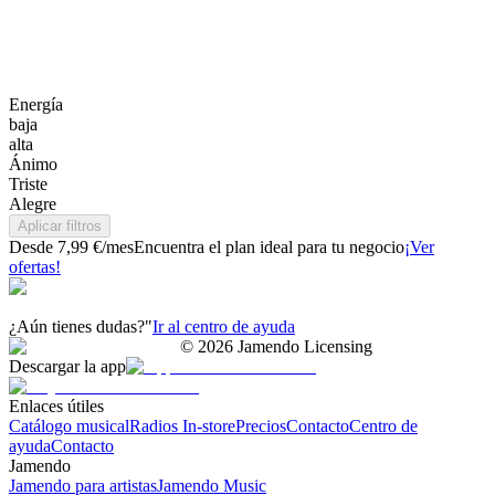
Energía
baja
alta
Ánimo
Triste
Alegre
Aplicar filtros
Desde 7,99 €/mes
Encuentra el plan ideal para tu negocio
¡Ver
ofertas!
¿Aún tienes dudas?"
Ir al centro de ayuda
©
2026
Jamendo Licensing
Descargar la app
Enlaces útiles
Catálogo musical
Radios In-store
Precios
Contacto
Centro de
ayuda
Contacto
Jamendo
Jamendo para artistas
Jamendo Music