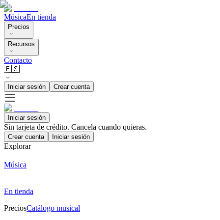
Música
En tienda
Precios
Recursos
Contacto
🇪🇸
Iniciar sesión
Crear cuenta
Iniciar sesión
Sin tarjeta de crédito. Cancela cuando quieras.
Crear cuenta
Iniciar sesión
Explorar
Música
En tienda
Precios
Catálogo musical