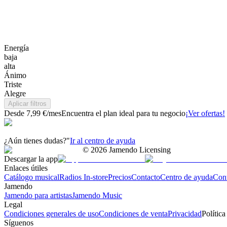
Energía
baja
alta
Ánimo
Triste
Alegre
Aplicar filtros
Desde 7,99 €/mes
Encuentra el plan ideal para tu negocio
¡Ver ofertas!
¿Aún tienes dudas?"
Ir al centro de ayuda
©
2026
Jamendo Licensing
Descargar la app
Enlaces útiles
Catálogo musical
Radios In-store
Precios
Contacto
Centro de ayuda
Con
Jamendo
Jamendo para artistas
Jamendo Music
Legal
Condiciones generales de uso
Condiciones de venta
Privacidad
Política
Síguenos