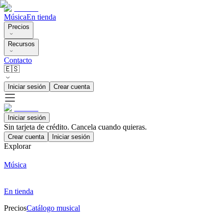
Música
En tienda
Precios
Recursos
Contacto
🇪🇸
Iniciar sesión
Crear cuenta
Iniciar sesión
Sin tarjeta de crédito. Cancela cuando quieras.
Crear cuenta
Iniciar sesión
Explorar
Música
En tienda
Precios
Catálogo musical