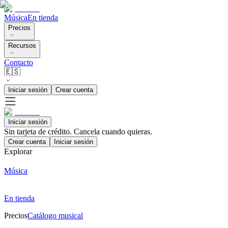
Música
En tienda
Precios
Recursos
Contacto
🇪🇸
Iniciar sesión
Crear cuenta
Iniciar sesión
Sin tarjeta de crédito. Cancela cuando quieras.
Crear cuenta
Iniciar sesión
Explorar
Música
En tienda
Precios
Catálogo musical