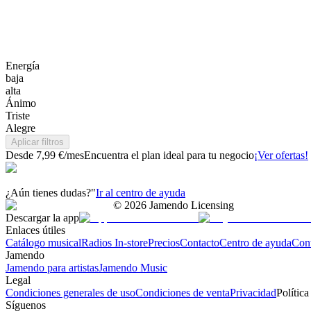
Energía
baja
alta
Ánimo
Triste
Alegre
Aplicar filtros
Desde 7,99 €/mes
Encuentra el plan ideal para tu negocio
¡Ver ofertas!
¿Aún tienes dudas?"
Ir al centro de ayuda
©
2026
Jamendo Licensing
Descargar la app
Enlaces útiles
Catálogo musical
Radios In-store
Precios
Contacto
Centro de ayuda
Con
Jamendo
Jamendo para artistas
Jamendo Music
Legal
Condiciones generales de uso
Condiciones de venta
Privacidad
Política
Síguenos