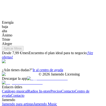
Energía
baja
alta
Ánimo
Triste
Alegre
Aplicar filtros
Desde 7,99 €/mes
Encuentra el plan ideal para tu negocio
¡Ver
ofertas!
¿Aún tienes dudas?"
Ir al centro de ayuda
©
2026
Jamendo Licensing
Descargar la app
Enlaces útiles
Catálogo musical
Radios In-store
Precios
Contacto
Centro de
ayuda
Contacto
Jamendo
Jamendo para artistas
Jamendo Music