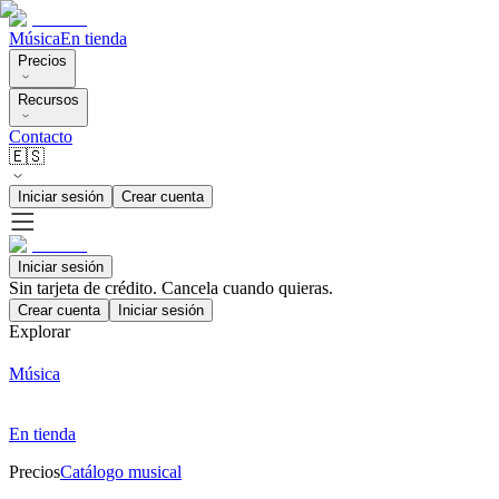
Música
En tienda
Precios
Recursos
Contacto
🇪🇸
Iniciar sesión
Crear cuenta
Iniciar sesión
Sin tarjeta de crédito. Cancela cuando quieras.
Crear cuenta
Iniciar sesión
Explorar
Música
En tienda
Precios
Catálogo musical