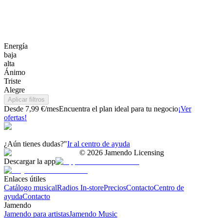
Energía
baja
alta
Ánimo
Triste
Alegre
Aplicar filtros
Desde 7,99 €/mes
Encuentra el plan ideal para tu negocio
¡Ver
ofertas!
¿Aún tienes dudas?"
Ir al centro de ayuda
©
2026
Jamendo Licensing
Descargar la app
Enlaces útiles
Catálogo musical
Radios In-store
Precios
Contacto
Centro de
ayuda
Contacto
Jamendo
Jamendo para artistas
Jamendo Music