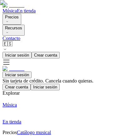
Música
En tienda
Precios
Recursos
Contacto
🇪🇸
Iniciar sesión
Crear cuenta
Iniciar sesión
Sin tarjeta de crédito. Cancela cuando quieras.
Crear cuenta
Iniciar sesión
Explorar
Música
En tienda
Precios
Catálogo musical