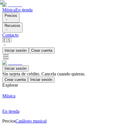
Música
En tienda
Precios
Recursos
Contacto
🇪🇸
Iniciar sesión
Crear cuenta
Iniciar sesión
Sin tarjeta de crédito. Cancela cuando quieras.
Crear cuenta
Iniciar sesión
Explorar
Música
En tienda
Precios
Catálogo musical