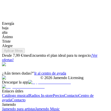
Energía
baja
alta
Ánimo
Triste
Alegre
Aplicar filtros
Desde 7,99 €/mes
Encuentra el plan ideal para tu negocio
¡Ver
ofertas!
¿Aún tienes dudas?"
Ir al centro de ayuda
©
2026
Jamendo Licensing
Descargar la app
Enlaces útiles
Catálogo musical
Radios In-store
Precios
Contacto
Centro de
ayuda
Contacto
Jamendo
Jamendo para artistas
Jamendo Music