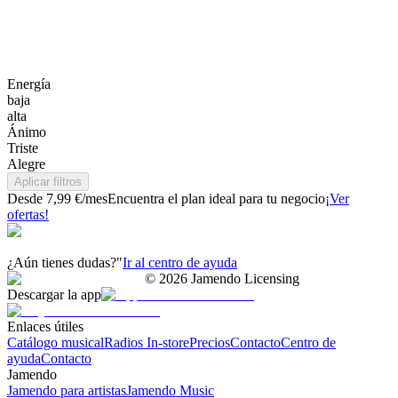
Energía
baja
alta
Ánimo
Triste
Alegre
Aplicar filtros
Desde 7,99 €/mes
Encuentra el plan ideal para tu negocio
¡Ver
ofertas!
¿Aún tienes dudas?"
Ir al centro de ayuda
©
2026
Jamendo Licensing
Descargar la app
Enlaces útiles
Catálogo musical
Radios In-store
Precios
Contacto
Centro de
ayuda
Contacto
Jamendo
Jamendo para artistas
Jamendo Music