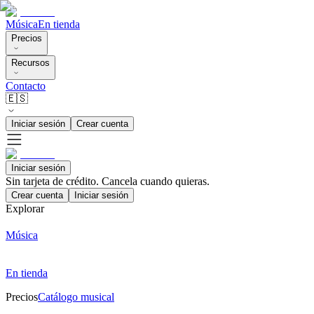
Música
En tienda
Precios
Recursos
Contacto
🇪🇸
Iniciar sesión
Crear cuenta
Iniciar sesión
Sin tarjeta de crédito. Cancela cuando quieras.
Crear cuenta
Iniciar sesión
Explorar
Música
En tienda
Precios
Catálogo musical