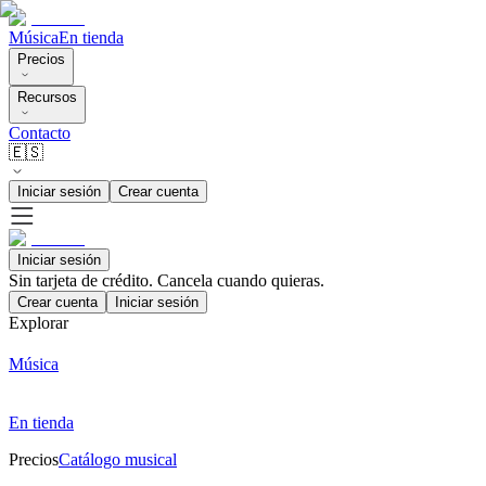
Música
En tienda
Precios
Recursos
Contacto
🇪🇸
Iniciar sesión
Crear cuenta
Iniciar sesión
Sin tarjeta de crédito. Cancela cuando quieras.
Crear cuenta
Iniciar sesión
Explorar
Música
En tienda
Precios
Catálogo musical