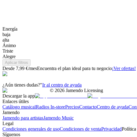
Energía
baja
alta
Ánimo
Triste
Alegre
Aplicar filtros
Desde 7,99 €/mes
Encuentra el plan ideal para tu negocio
¡Ver ofertas!
¿Aún tienes dudas?"
Ir al centro de ayuda
©
2026
Jamendo Licensing
Descargar la app
Enlaces útiles
Catálogo musical
Radios In-store
Precios
Contacto
Centro de ayuda
Con
Jamendo
Jamendo para artistas
Jamendo Music
Legal
Condiciones generales de uso
Condiciones de venta
Privacidad
Política
Síguenos