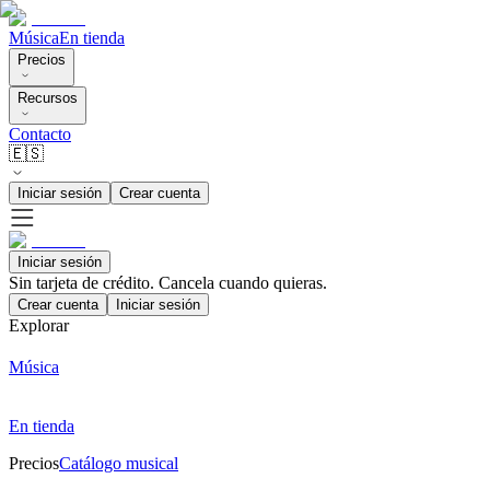
Música
En tienda
Precios
Recursos
Contacto
🇪🇸
Iniciar sesión
Crear cuenta
Iniciar sesión
Sin tarjeta de crédito. Cancela cuando quieras.
Crear cuenta
Iniciar sesión
Explorar
Música
En tienda
Precios
Catálogo musical