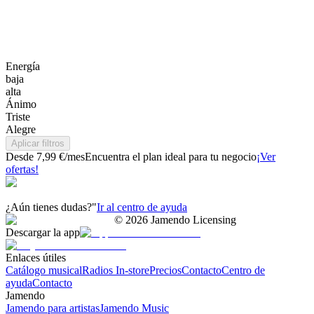
Energía
baja
alta
Ánimo
Triste
Alegre
Aplicar filtros
Desde 7,99 €/mes
Encuentra el plan ideal para tu negocio
¡Ver
ofertas!
¿Aún tienes dudas?"
Ir al centro de ayuda
©
2026
Jamendo Licensing
Descargar la app
Enlaces útiles
Catálogo musical
Radios In-store
Precios
Contacto
Centro de
ayuda
Contacto
Jamendo
Jamendo para artistas
Jamendo Music