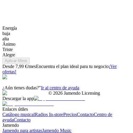
Energía
baja
alta
Ánimo
Triste
Alegre
Aplicar filtros
Desde 7,99 €/mes
Encuentra el plan ideal para tu negocio
¡Ver
ofertas!
¿Aún tienes dudas?"
Ir al centro de ayuda
©
2026
Jamendo Licensing
Descargar la app
Enlaces útiles
Catálogo musical
Radios In-store
Precios
Contacto
Centro de
ayuda
Contacto
Jamendo
Jamendo para artistas
Jamendo Music