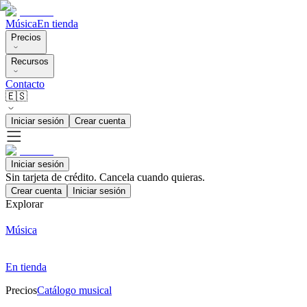
Música
En tienda
Precios
Recursos
Contacto
🇪🇸
Iniciar sesión
Crear cuenta
Iniciar sesión
Sin tarjeta de crédito. Cancela cuando quieras.
Crear cuenta
Iniciar sesión
Explorar
Música
En tienda
Precios
Catálogo musical