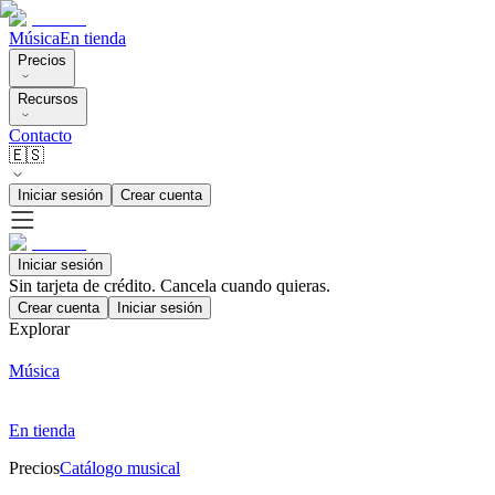
Música
En tienda
Precios
Recursos
Contacto
🇪🇸
Iniciar sesión
Crear cuenta
Iniciar sesión
Sin tarjeta de crédito. Cancela cuando quieras.
Crear cuenta
Iniciar sesión
Explorar
Música
En tienda
Precios
Catálogo musical