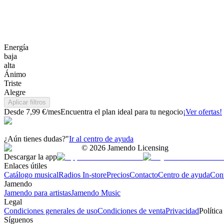
Energía
baja
alta
Ánimo
Triste
Alegre
Aplicar filtros
Desde 7,99 €/mes
Encuentra el plan ideal para tu negocio
¡Ver ofertas!
¿Aún tienes dudas?"
Ir al centro de ayuda
©
2026
Jamendo Licensing
Descargar la app
Enlaces útiles
Catálogo musical
Radios In-store
Precios
Contacto
Centro de ayuda
Con
Jamendo
Jamendo para artistas
Jamendo Music
Legal
Condiciones generales de uso
Condiciones de venta
Privacidad
Política
Síguenos