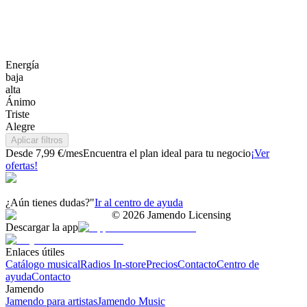
Energía
baja
alta
Ánimo
Triste
Alegre
Aplicar filtros
Desde 7,99 €/mes
Encuentra el plan ideal para tu negocio
¡Ver
ofertas!
¿Aún tienes dudas?"
Ir al centro de ayuda
©
2026
Jamendo Licensing
Descargar la app
Enlaces útiles
Catálogo musical
Radios In-store
Precios
Contacto
Centro de
ayuda
Contacto
Jamendo
Jamendo para artistas
Jamendo Music