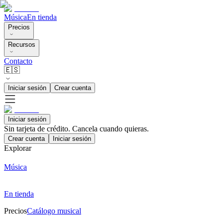
Música
En tienda
Precios
Recursos
Contacto
🇪🇸
Iniciar sesión
Crear cuenta
Iniciar sesión
Sin tarjeta de crédito. Cancela cuando quieras.
Crear cuenta
Iniciar sesión
Explorar
Música
En tienda
Precios
Catálogo musical