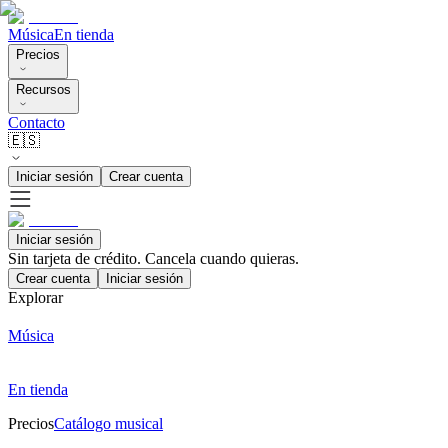
Música
En tienda
Precios
Recursos
Contacto
🇪🇸
Iniciar sesión
Crear cuenta
Iniciar sesión
Sin tarjeta de crédito. Cancela cuando quieras.
Crear cuenta
Iniciar sesión
Explorar
Música
En tienda
Precios
Catálogo musical