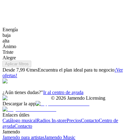
Energía
baja
alta
Ánimo
Triste
Alegre
Aplicar filtros
Desde 7,99 €/mes
Encuentra el plan ideal para tu negocio
¡Ver
ofertas!
¿Aún tienes dudas?"
Ir al centro de ayuda
©
2026
Jamendo Licensing
Descargar la app
Enlaces útiles
Catálogo musical
Radios In-store
Precios
Contacto
Centro de
ayuda
Contacto
Jamendo
Jamendo para artistas
Jamendo Music