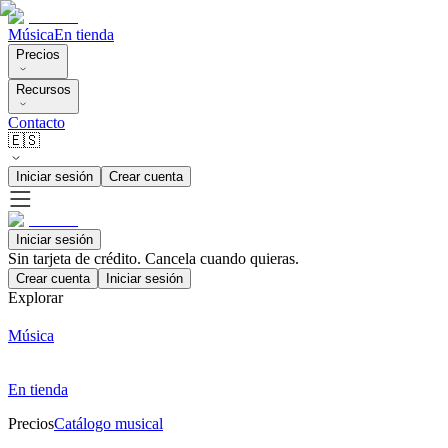
Música
En tienda
Precios
Recursos
Contacto
🇪🇸
Iniciar sesión
Crear cuenta
Iniciar sesión
Sin tarjeta de crédito. Cancela cuando quieras.
Crear cuenta
Iniciar sesión
Explorar
Música
En tienda
Precios
Catálogo musical