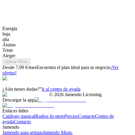
Energía
baja
alta
Ánimo
Triste
Alegre
Aplicar filtros
Desde 7,99 €/mes
Encuentra el plan ideal para tu negocio
¡Ver
ofertas!
¿Aún tienes dudas?"
Ir al centro de ayuda
©
2026
Jamendo Licensing
Descargar la app
Enlaces útiles
Catálogo musical
Radios In-store
Precios
Contacto
Centro de
ayuda
Contacto
Jamendo
Jamendo para artistas
Jamendo Music