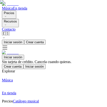
Música
En tienda
Precios
Recursos
Contacto
🇪🇸
Iniciar sesión
Crear cuenta
Iniciar sesión
Sin tarjeta de crédito. Cancela cuando quieras.
Crear cuenta
Iniciar sesión
Explorar
Música
En tienda
Precios
Catálogo musical