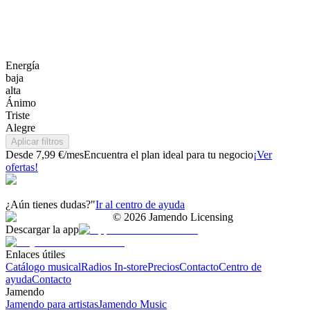
Energía
baja
alta
Ánimo
Triste
Alegre
Aplicar filtros
Desde 7,99 €/mes
Encuentra el plan ideal para tu negocio
¡Ver
ofertas!
¿Aún tienes dudas?"
Ir al centro de ayuda
©
2026
Jamendo Licensing
Descargar la app
Enlaces útiles
Catálogo musical
Radios In-store
Precios
Contacto
Centro de
ayuda
Contacto
Jamendo
Jamendo para artistas
Jamendo Music