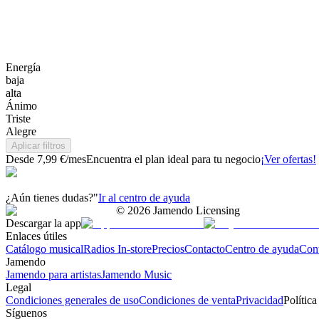
Energía
baja
alta
Ánimo
Triste
Alegre
Aplicar filtros
Desde 7,99 €/mes
Encuentra el plan ideal para tu negocio
¡Ver ofertas!
¿Aún tienes dudas?"
Ir al centro de ayuda
©
2026
Jamendo Licensing
Descargar la app
Enlaces útiles
Catálogo musical
Radios In-store
Precios
Contacto
Centro de ayuda
Con
Jamendo
Jamendo para artistas
Jamendo Music
Legal
Condiciones generales de uso
Condiciones de venta
Privacidad
Política
Síguenos