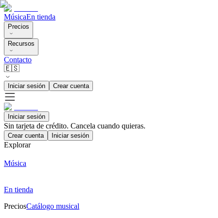
Música
En tienda
Precios
Recursos
Contacto
🇪🇸
Iniciar sesión
Crear cuenta
Iniciar sesión
Sin tarjeta de crédito. Cancela cuando quieras.
Crear cuenta
Iniciar sesión
Explorar
Música
En tienda
Precios
Catálogo musical