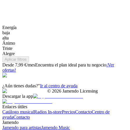
Energía
baja
alta
Ánimo
Triste
Alegre
Aplicar filtros
Desde 7,99 €/mes
Encuentra el plan ideal para tu negocio
¡Ver
ofertas!
¿Aún tienes dudas?"
Ir al centro de ayuda
©
2026
Jamendo Licensing
Descargar la app
Enlaces útiles
Catálogo musical
Radios In-store
Precios
Contacto
Centro de
ayuda
Contacto
Jamendo
Jamendo para artistas
Jamendo Music