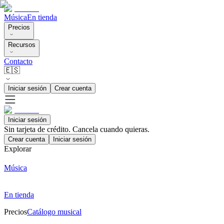
Música
En tienda
Precios
Recursos
Contacto
🇪🇸
Iniciar sesión
Crear cuenta
Iniciar sesión
Sin tarjeta de crédito. Cancela cuando quieras.
Crear cuenta
Iniciar sesión
Explorar
Música
En tienda
Precios
Catálogo musical