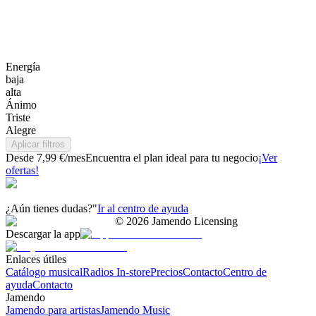
Energía
baja
alta
Ánimo
Triste
Alegre
Aplicar filtros
Desde 7,99 €/mes
Encuentra el plan ideal para tu negocio
¡Ver
ofertas!
¿Aún tienes dudas?"
Ir al centro de ayuda
©
2026
Jamendo Licensing
Descargar la app
Enlaces útiles
Catálogo musical
Radios In-store
Precios
Contacto
Centro de
ayuda
Contacto
Jamendo
Jamendo para artistas
Jamendo Music