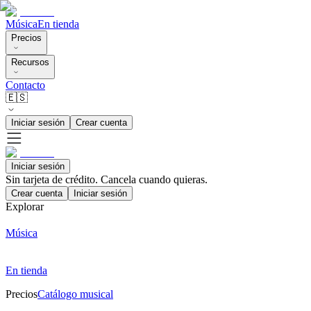
Música
En tienda
Precios
Recursos
Contacto
🇪🇸
Iniciar sesión
Crear cuenta
Iniciar sesión
Sin tarjeta de crédito. Cancela cuando quieras.
Crear cuenta
Iniciar sesión
Explorar
Música
En tienda
Precios
Catálogo musical