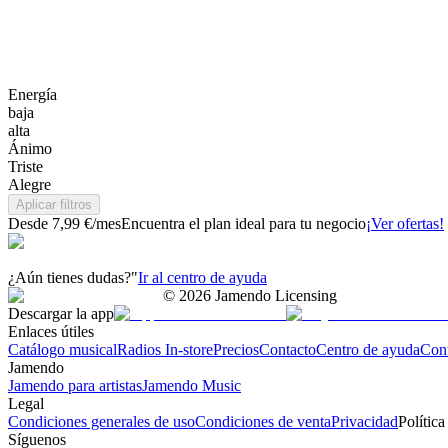
Energía
baja
alta
Ánimo
Triste
Alegre
Aplicar filtros
Desde 7,99 €/mes
Encuentra el plan ideal para tu negocio
¡Ver ofertas!
¿Aún tienes dudas?"
Ir al centro de ayuda
©
2026
Jamendo Licensing
Descargar la app
Enlaces útiles
Catálogo musical
Radios In-store
Precios
Contacto
Centro de ayuda
Con
Jamendo
Jamendo para artistas
Jamendo Music
Legal
Condiciones generales de uso
Condiciones de venta
Privacidad
Política
Síguenos