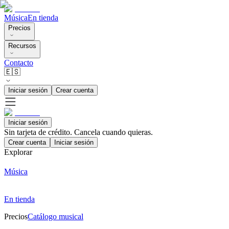
Música
En tienda
Precios
Recursos
Contacto
🇪🇸
Iniciar sesión
Crear cuenta
Iniciar sesión
Sin tarjeta de crédito. Cancela cuando quieras.
Crear cuenta
Iniciar sesión
Explorar
Música
En tienda
Precios
Catálogo musical