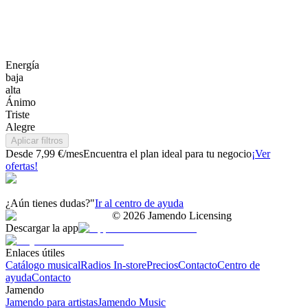
Energía
baja
alta
Ánimo
Triste
Alegre
Aplicar filtros
Desde 7,99 €/mes
Encuentra el plan ideal para tu negocio
¡Ver
ofertas!
¿Aún tienes dudas?"
Ir al centro de ayuda
©
2026
Jamendo Licensing
Descargar la app
Enlaces útiles
Catálogo musical
Radios In-store
Precios
Contacto
Centro de
ayuda
Contacto
Jamendo
Jamendo para artistas
Jamendo Music