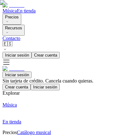
Música
En tienda
Precios
Recursos
Contacto
🇪🇸
Iniciar sesión
Crear cuenta
Iniciar sesión
Sin tarjeta de crédito. Cancela cuando quieras.
Crear cuenta
Iniciar sesión
Explorar
Música
En tienda
Precios
Catálogo musical