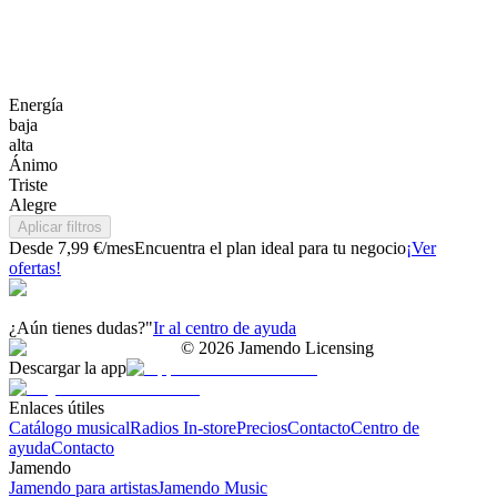
Energía
baja
alta
Ánimo
Triste
Alegre
Aplicar filtros
Desde 7,99 €/mes
Encuentra el plan ideal para tu negocio
¡Ver
ofertas!
¿Aún tienes dudas?"
Ir al centro de ayuda
©
2026
Jamendo Licensing
Descargar la app
Enlaces útiles
Catálogo musical
Radios In-store
Precios
Contacto
Centro de
ayuda
Contacto
Jamendo
Jamendo para artistas
Jamendo Music