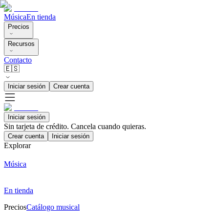
Música
En tienda
Precios
Recursos
Contacto
🇪🇸
Iniciar sesión
Crear cuenta
Iniciar sesión
Sin tarjeta de crédito. Cancela cuando quieras.
Crear cuenta
Iniciar sesión
Explorar
Música
En tienda
Precios
Catálogo musical