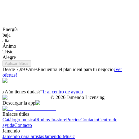
Energía
baja
alta
Ánimo
Triste
Alegre
Aplicar filtros
Desde 7,99 €/mes
Encuentra el plan ideal para tu negocio
¡Ver
ofertas!
¿Aún tienes dudas?"
Ir al centro de ayuda
©
2026
Jamendo Licensing
Descargar la app
Enlaces útiles
Catálogo musical
Radios In-store
Precios
Contacto
Centro de
ayuda
Contacto
Jamendo
Jamendo para artistas
Jamendo Music