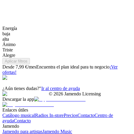
Energía
baja
alta
Ánimo
Triste
Alegre
Aplicar filtros
Desde 7,99 €/mes
Encuentra el plan ideal para tu negocio
¡Ver
ofertas!
¿Aún tienes dudas?"
Ir al centro de ayuda
©
2026
Jamendo Licensing
Descargar la app
Enlaces útiles
Catálogo musical
Radios In-store
Precios
Contacto
Centro de
ayuda
Contacto
Jamendo
Jamendo para artistas
Jamendo Music