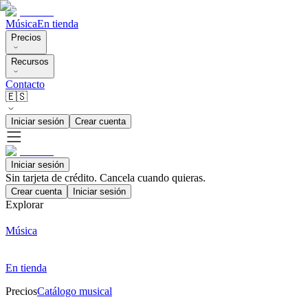
Música
En tienda
Precios
Recursos
Contacto
🇪🇸
Iniciar sesión
Crear cuenta
Iniciar sesión
Sin tarjeta de crédito. Cancela cuando quieras.
Crear cuenta
Iniciar sesión
Explorar
Música
En tienda
Precios
Catálogo musical