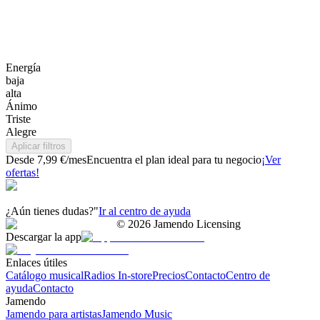
Energía
baja
alta
Ánimo
Triste
Alegre
Aplicar filtros
Desde 7,99 €/mes
Encuentra el plan ideal para tu negocio
¡Ver
ofertas!
¿Aún tienes dudas?"
Ir al centro de ayuda
©
2026
Jamendo Licensing
Descargar la app
Enlaces útiles
Catálogo musical
Radios In-store
Precios
Contacto
Centro de
ayuda
Contacto
Jamendo
Jamendo para artistas
Jamendo Music