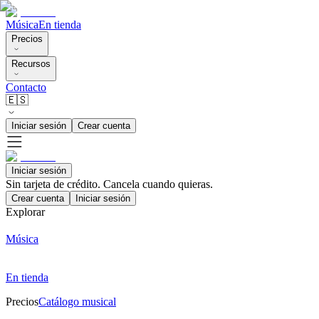
Música
En tienda
Precios
Recursos
Contacto
🇪🇸
Iniciar sesión
Crear cuenta
Iniciar sesión
Sin tarjeta de crédito. Cancela cuando quieras.
Crear cuenta
Iniciar sesión
Explorar
Música
En tienda
Precios
Catálogo musical