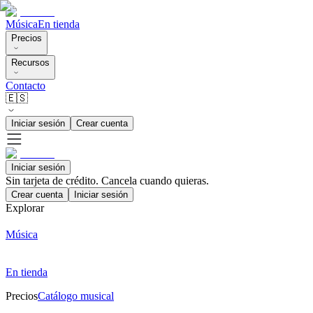
Música
En tienda
Precios
Recursos
Contacto
🇪🇸
Iniciar sesión
Crear cuenta
Iniciar sesión
Sin tarjeta de crédito. Cancela cuando quieras.
Crear cuenta
Iniciar sesión
Explorar
Música
En tienda
Precios
Catálogo musical