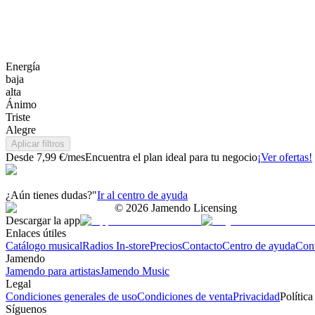
Energía
baja
alta
Ánimo
Triste
Alegre
Aplicar filtros
Desde 7,99 €/mes
Encuentra el plan ideal para tu negocio
¡Ver ofertas!
¿Aún tienes dudas?"
Ir al centro de ayuda
©
2026
Jamendo Licensing
Descargar la app
Enlaces útiles
Catálogo musical
Radios In-store
Precios
Contacto
Centro de ayuda
Con
Jamendo
Jamendo para artistas
Jamendo Music
Legal
Condiciones generales de uso
Condiciones de venta
Privacidad
Política
Síguenos