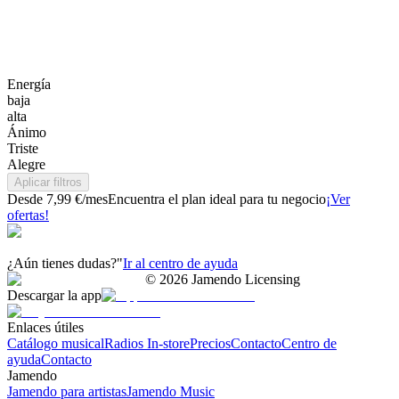
Energía
baja
alta
Ánimo
Triste
Alegre
Aplicar filtros
Desde 7,99 €/mes
Encuentra el plan ideal para tu negocio
¡Ver
ofertas!
¿Aún tienes dudas?"
Ir al centro de ayuda
©
2026
Jamendo Licensing
Descargar la app
Enlaces útiles
Catálogo musical
Radios In-store
Precios
Contacto
Centro de
ayuda
Contacto
Jamendo
Jamendo para artistas
Jamendo Music