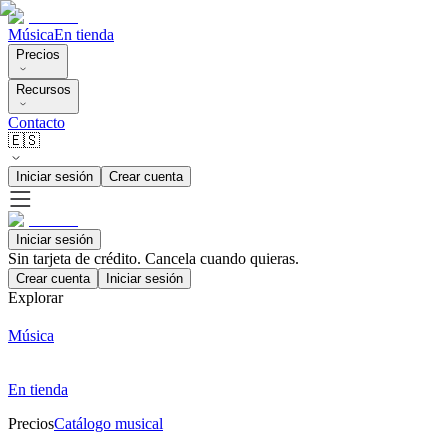
Música
En tienda
Precios
Recursos
Contacto
🇪🇸
Iniciar sesión
Crear cuenta
Iniciar sesión
Sin tarjeta de crédito. Cancela cuando quieras.
Crear cuenta
Iniciar sesión
Explorar
Música
En tienda
Precios
Catálogo musical