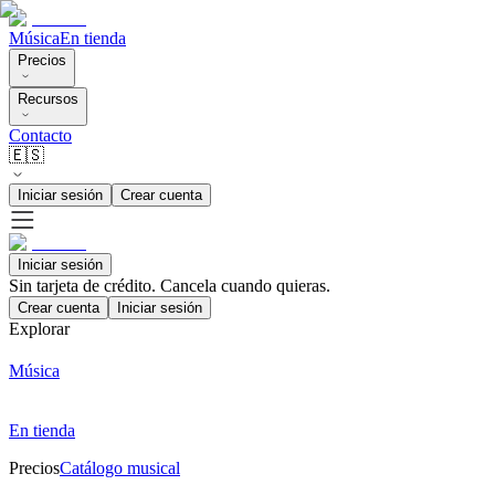
Música
En tienda
Precios
Recursos
Contacto
🇪🇸
Iniciar sesión
Crear cuenta
Iniciar sesión
Sin tarjeta de crédito. Cancela cuando quieras.
Crear cuenta
Iniciar sesión
Explorar
Música
En tienda
Precios
Catálogo musical