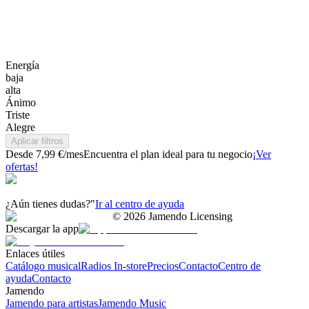
Energía
baja
alta
Ánimo
Triste
Alegre
Aplicar filtros
Desde 7,99 €/mes
Encuentra el plan ideal para tu negocio
¡Ver
ofertas!
¿Aún tienes dudas?"
Ir al centro de ayuda
©
2026
Jamendo Licensing
Descargar la app
Enlaces útiles
Catálogo musical
Radios In-store
Precios
Contacto
Centro de
ayuda
Contacto
Jamendo
Jamendo para artistas
Jamendo Music