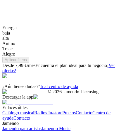
Energía
baja
alta
Ánimo
Triste
Alegre
Aplicar filtros
Desde 7,99 €/mes
Encuentra el plan ideal para tu negocio
¡Ver
ofertas!
¿Aún tienes dudas?"
Ir al centro de ayuda
©
2026
Jamendo Licensing
Descargar la app
Enlaces útiles
Catálogo musical
Radios In-store
Precios
Contacto
Centro de
ayuda
Contacto
Jamendo
Jamendo para artistas
Jamendo Music