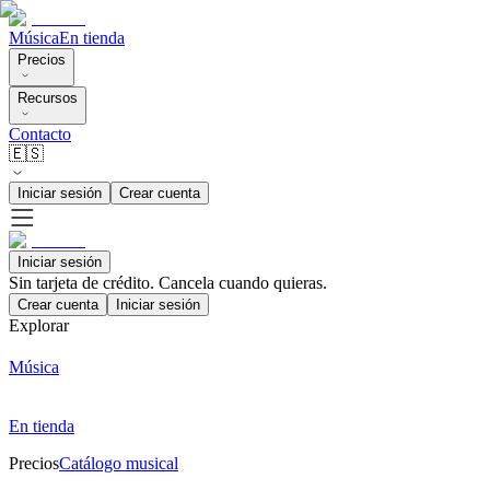
Música
En tienda
Precios
Recursos
Contacto
🇪🇸
Iniciar sesión
Crear cuenta
Iniciar sesión
Sin tarjeta de crédito. Cancela cuando quieras.
Crear cuenta
Iniciar sesión
Explorar
Música
En tienda
Precios
Catálogo musical