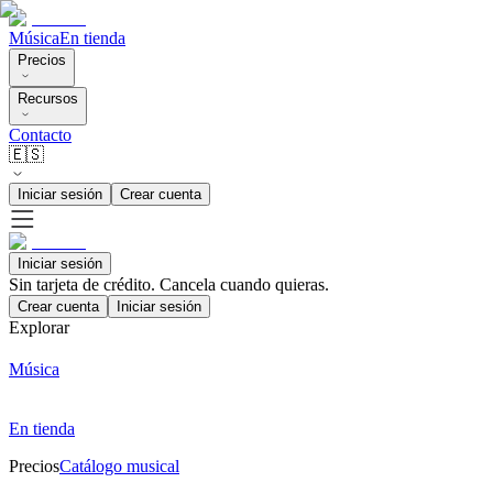
Música
En tienda
Precios
Recursos
Contacto
🇪🇸
Iniciar sesión
Crear cuenta
Iniciar sesión
Sin tarjeta de crédito. Cancela cuando quieras.
Crear cuenta
Iniciar sesión
Explorar
Música
En tienda
Precios
Catálogo musical