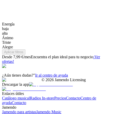
Energía
baja
alta
Ánimo
Triste
Alegre
Aplicar filtros
Desde 7,99 €/mes
Encuentra el plan ideal para tu negocio
¡Ver
ofertas!
¿Aún tienes dudas?"
Ir al centro de ayuda
©
2026
Jamendo Licensing
Descargar la app
Enlaces útiles
Catálogo musical
Radios In-store
Precios
Contacto
Centro de
ayuda
Contacto
Jamendo
Jamendo para artistas
Jamendo Music