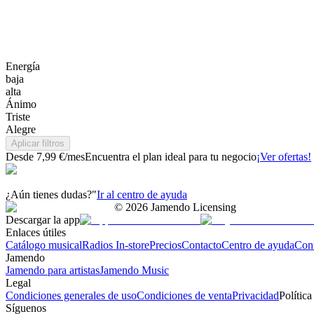
Energía
baja
alta
Ánimo
Triste
Alegre
Aplicar filtros
Desde 7,99 €/mes
Encuentra el plan ideal para tu negocio
¡Ver ofertas!
¿Aún tienes dudas?"
Ir al centro de ayuda
©
2026
Jamendo Licensing
Descargar la app
Enlaces útiles
Catálogo musical
Radios In-store
Precios
Contacto
Centro de ayuda
Con
Jamendo
Jamendo para artistas
Jamendo Music
Legal
Condiciones generales de uso
Condiciones de venta
Privacidad
Política
Síguenos