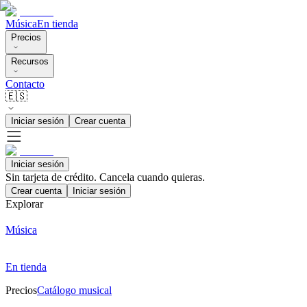
Música
En tienda
Precios
Recursos
Contacto
🇪🇸
Iniciar sesión
Crear cuenta
Iniciar sesión
Sin tarjeta de crédito. Cancela cuando quieras.
Crear cuenta
Iniciar sesión
Explorar
Música
En tienda
Precios
Catálogo musical