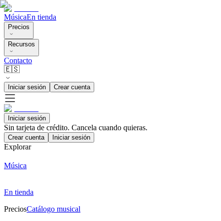
Música
En tienda
Precios
Recursos
Contacto
🇪🇸
Iniciar sesión
Crear cuenta
Iniciar sesión
Sin tarjeta de crédito. Cancela cuando quieras.
Crear cuenta
Iniciar sesión
Explorar
Música
En tienda
Precios
Catálogo musical