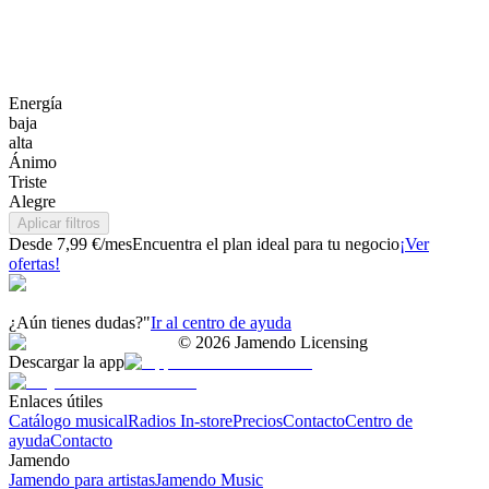
Energía
baja
alta
Ánimo
Triste
Alegre
Aplicar filtros
Desde 7,99 €/mes
Encuentra el plan ideal para tu negocio
¡Ver
ofertas!
¿Aún tienes dudas?"
Ir al centro de ayuda
©
2026
Jamendo Licensing
Descargar la app
Enlaces útiles
Catálogo musical
Radios In-store
Precios
Contacto
Centro de
ayuda
Contacto
Jamendo
Jamendo para artistas
Jamendo Music