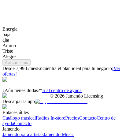
Energía
baja
alta
Ánimo
Triste
Alegre
Aplicar filtros
Desde 7,99 €/mes
Encuentra el plan ideal para tu negocio
¡Ver
ofertas!
¿Aún tienes dudas?"
Ir al centro de ayuda
©
2026
Jamendo Licensing
Descargar la app
Enlaces útiles
Catálogo musical
Radios In-store
Precios
Contacto
Centro de
ayuda
Contacto
Jamendo
Jamendo para artistas
Jamendo Music