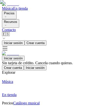
Música
En tienda
Precios
Recursos
Contacto
🇪🇸
Iniciar sesión
Crear cuenta
Iniciar sesión
Sin tarjeta de crédito. Cancela cuando quieras.
Crear cuenta
Iniciar sesión
Explorar
Música
En tienda
Precios
Catálogo musical