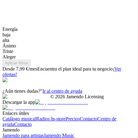
Energía
baja
alta
Ánimo
Triste
Alegre
Aplicar filtros
Desde 7,99 €/mes
Encuentra el plan ideal para tu negocio
¡Ver
ofertas!
¿Aún tienes dudas?"
Ir al centro de ayuda
©
2026
Jamendo Licensing
Descargar la app
Enlaces útiles
Catálogo musical
Radios In-store
Precios
Contacto
Centro de
ayuda
Contacto
Jamendo
Jamendo para artistas
Jamendo Music