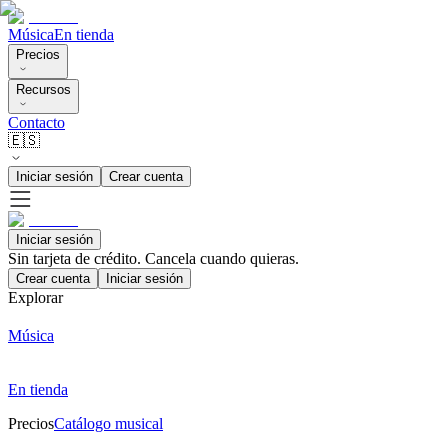
Música
En tienda
Precios
Recursos
Contacto
🇪🇸
Iniciar sesión
Crear cuenta
Iniciar sesión
Sin tarjeta de crédito. Cancela cuando quieras.
Crear cuenta
Iniciar sesión
Explorar
Música
En tienda
Precios
Catálogo musical