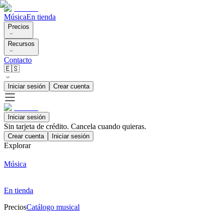
Música
En tienda
Precios
Recursos
Contacto
🇪🇸
Iniciar sesión
Crear cuenta
Iniciar sesión
Sin tarjeta de crédito. Cancela cuando quieras.
Crear cuenta
Iniciar sesión
Explorar
Música
En tienda
Precios
Catálogo musical