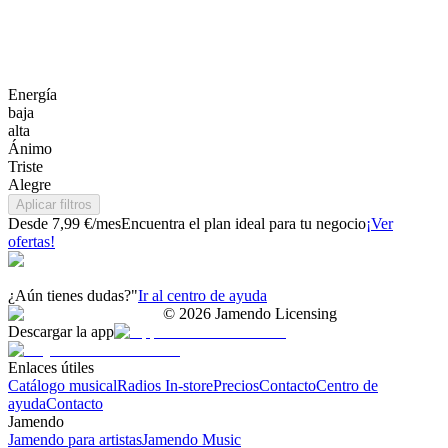
Energía
baja
alta
Ánimo
Triste
Alegre
Aplicar filtros
Desde 7,99 €/mes
Encuentra el plan ideal para tu negocio
¡Ver
ofertas!
¿Aún tienes dudas?"
Ir al centro de ayuda
©
2026
Jamendo Licensing
Descargar la app
Enlaces útiles
Catálogo musical
Radios In-store
Precios
Contacto
Centro de
ayuda
Contacto
Jamendo
Jamendo para artistas
Jamendo Music