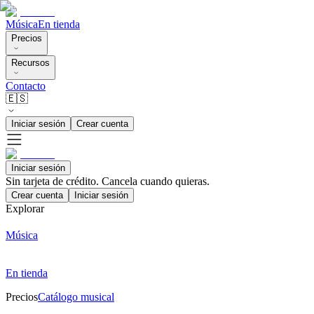
Música
En tienda
Precios
Recursos
Contacto
🇪🇸
Iniciar sesión
Crear cuenta
Iniciar sesión
Sin tarjeta de crédito. Cancela cuando quieras.
Crear cuenta
Iniciar sesión
Explorar
Música
En tienda
Precios
Catálogo musical