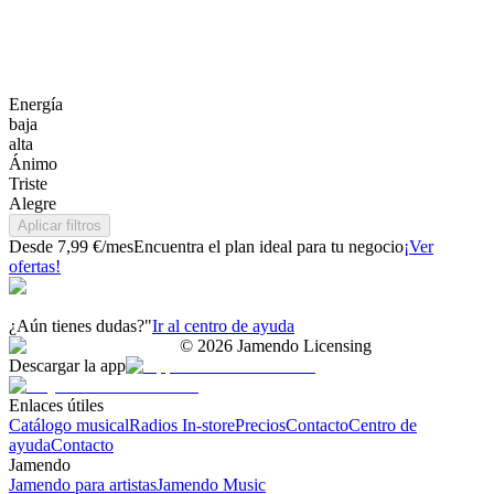
Energía
baja
alta
Ánimo
Triste
Alegre
Aplicar filtros
Desde 7,99 €/mes
Encuentra el plan ideal para tu negocio
¡Ver
ofertas!
¿Aún tienes dudas?"
Ir al centro de ayuda
©
2026
Jamendo Licensing
Descargar la app
Enlaces útiles
Catálogo musical
Radios In-store
Precios
Contacto
Centro de
ayuda
Contacto
Jamendo
Jamendo para artistas
Jamendo Music