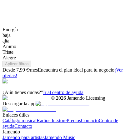
Energía
baja
alta
Ánimo
Triste
Alegre
Aplicar filtros
Desde 7,99 €/mes
Encuentra el plan ideal para tu negocio
¡Ver
ofertas!
¿Aún tienes dudas?"
Ir al centro de ayuda
©
2026
Jamendo Licensing
Descargar la app
Enlaces útiles
Catálogo musical
Radios In-store
Precios
Contacto
Centro de
ayuda
Contacto
Jamendo
Jamendo para artistas
Jamendo Music