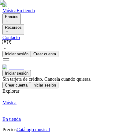
Música
En tienda
Precios
Recursos
Contacto
🇪🇸
Iniciar sesión
Crear cuenta
Iniciar sesión
Sin tarjeta de crédito. Cancela cuando quieras.
Crear cuenta
Iniciar sesión
Explorar
Música
En tienda
Precios
Catálogo musical