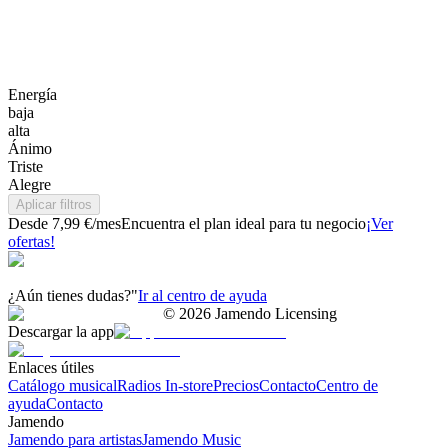
Energía
baja
alta
Ánimo
Triste
Alegre
Aplicar filtros
Desde 7,99 €/mes
Encuentra el plan ideal para tu negocio
¡Ver
ofertas!
¿Aún tienes dudas?"
Ir al centro de ayuda
©
2026
Jamendo Licensing
Descargar la app
Enlaces útiles
Catálogo musical
Radios In-store
Precios
Contacto
Centro de
ayuda
Contacto
Jamendo
Jamendo para artistas
Jamendo Music