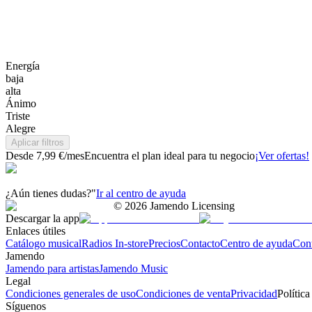
Energía
baja
alta
Ánimo
Triste
Alegre
Aplicar filtros
Desde 7,99 €/mes
Encuentra el plan ideal para tu negocio
¡Ver ofertas!
¿Aún tienes dudas?"
Ir al centro de ayuda
©
2026
Jamendo Licensing
Descargar la app
Enlaces útiles
Catálogo musical
Radios In-store
Precios
Contacto
Centro de ayuda
Con
Jamendo
Jamendo para artistas
Jamendo Music
Legal
Condiciones generales de uso
Condiciones de venta
Privacidad
Política
Síguenos