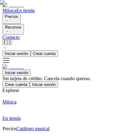
Música
En tienda
Precios
Recursos
Contacto
🇪🇸
Iniciar sesión
Crear cuenta
Iniciar sesión
Sin tarjeta de crédito. Cancela cuando quieras.
Crear cuenta
Iniciar sesión
Explorar
Música
En tienda
Precios
Catálogo musical