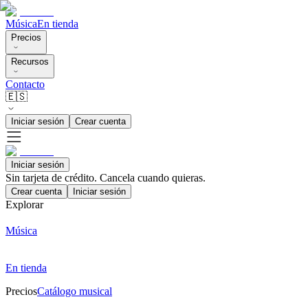
Música
En tienda
Precios
Recursos
Contacto
🇪🇸
Iniciar sesión
Crear cuenta
Iniciar sesión
Sin tarjeta de crédito. Cancela cuando quieras.
Crear cuenta
Iniciar sesión
Explorar
Música
En tienda
Precios
Catálogo musical