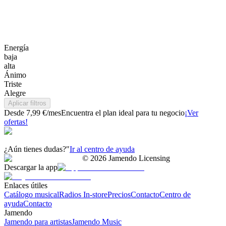
Energía
baja
alta
Ánimo
Triste
Alegre
Aplicar filtros
Desde 7,99 €/mes
Encuentra el plan ideal para tu negocio
¡Ver
ofertas!
¿Aún tienes dudas?"
Ir al centro de ayuda
©
2026
Jamendo Licensing
Descargar la app
Enlaces útiles
Catálogo musical
Radios In-store
Precios
Contacto
Centro de
ayuda
Contacto
Jamendo
Jamendo para artistas
Jamendo Music