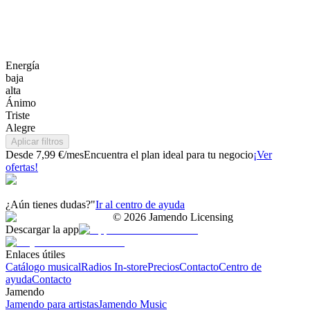
Energía
baja
alta
Ánimo
Triste
Alegre
Aplicar filtros
Desde 7,99 €/mes
Encuentra el plan ideal para tu negocio
¡Ver
ofertas!
¿Aún tienes dudas?"
Ir al centro de ayuda
©
2026
Jamendo Licensing
Descargar la app
Enlaces útiles
Catálogo musical
Radios In-store
Precios
Contacto
Centro de
ayuda
Contacto
Jamendo
Jamendo para artistas
Jamendo Music