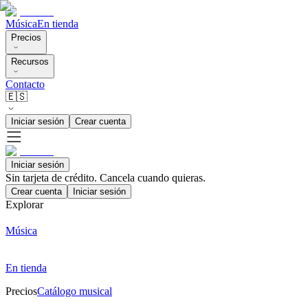
Música
En tienda
Precios
Recursos
Contacto
🇪🇸
Iniciar sesión
Crear cuenta
Iniciar sesión
Sin tarjeta de crédito. Cancela cuando quieras.
Crear cuenta
Iniciar sesión
Explorar
Música
En tienda
Precios
Catálogo musical