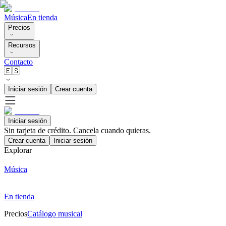
Música
En tienda
Precios
Recursos
Contacto
🇪🇸
Iniciar sesión
Crear cuenta
Iniciar sesión
Sin tarjeta de crédito. Cancela cuando quieras.
Crear cuenta
Iniciar sesión
Explorar
Música
En tienda
Precios
Catálogo musical