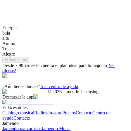
Energía
baja
alta
Ánimo
Triste
Alegre
Aplicar filtros
Desde 7,99 €/mes
Encuentra el plan ideal para tu negocio
¡Ver
ofertas!
¿Aún tienes dudas?"
Ir al centro de ayuda
©
2026
Jamendo Licensing
Descargar la app
Enlaces útiles
Catálogo musical
Radios In-store
Precios
Contacto
Centro de
ayuda
Contacto
Jamendo
Jamendo para artistas
Jamendo Music