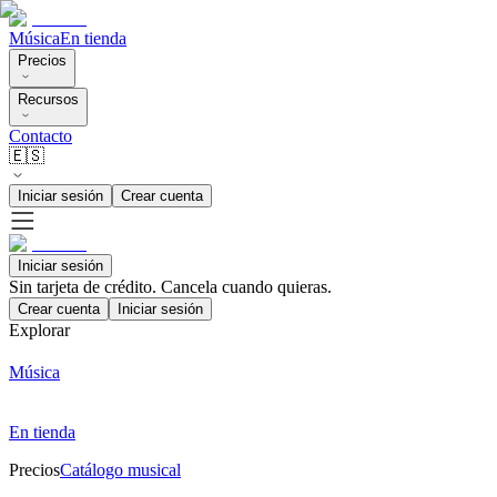
Música
En tienda
Precios
Recursos
Contacto
🇪🇸
Iniciar sesión
Crear cuenta
Iniciar sesión
Sin tarjeta de crédito. Cancela cuando quieras.
Crear cuenta
Iniciar sesión
Explorar
Música
En tienda
Precios
Catálogo musical