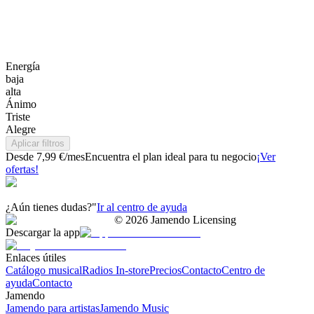
Energía
baja
alta
Ánimo
Triste
Alegre
Aplicar filtros
Desde 7,99 €/mes
Encuentra el plan ideal para tu negocio
¡Ver
ofertas!
¿Aún tienes dudas?"
Ir al centro de ayuda
©
2026
Jamendo Licensing
Descargar la app
Enlaces útiles
Catálogo musical
Radios In-store
Precios
Contacto
Centro de
ayuda
Contacto
Jamendo
Jamendo para artistas
Jamendo Music