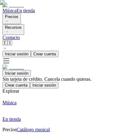
Música
En tienda
Precios
Recursos
Contacto
🇪🇸
Iniciar sesión
Crear cuenta
Iniciar sesión
Sin tarjeta de crédito. Cancela cuando quieras.
Crear cuenta
Iniciar sesión
Explorar
Música
En tienda
Precios
Catálogo musical