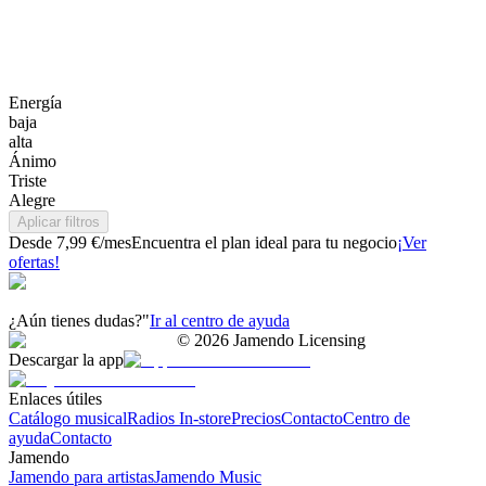
Energía
baja
alta
Ánimo
Triste
Alegre
Aplicar filtros
Desde 7,99 €/mes
Encuentra el plan ideal para tu negocio
¡Ver
ofertas!
¿Aún tienes dudas?"
Ir al centro de ayuda
©
2026
Jamendo Licensing
Descargar la app
Enlaces útiles
Catálogo musical
Radios In-store
Precios
Contacto
Centro de
ayuda
Contacto
Jamendo
Jamendo para artistas
Jamendo Music