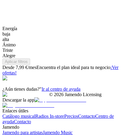
Energía
baja
alta
Ánimo
Triste
Alegre
Aplicar filtros
Desde 7,99 €/mes
Encuentra el plan ideal para tu negocio
¡Ver
ofertas!
¿Aún tienes dudas?"
Ir al centro de ayuda
©
2026
Jamendo Licensing
Descargar la app
Enlaces útiles
Catálogo musical
Radios In-store
Precios
Contacto
Centro de
ayuda
Contacto
Jamendo
Jamendo para artistas
Jamendo Music