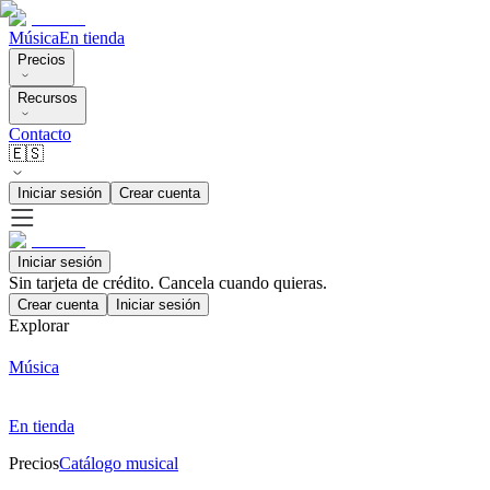
Música
En tienda
Precios
Recursos
Contacto
🇪🇸
Iniciar sesión
Crear cuenta
Iniciar sesión
Sin tarjeta de crédito. Cancela cuando quieras.
Crear cuenta
Iniciar sesión
Explorar
Música
En tienda
Precios
Catálogo musical